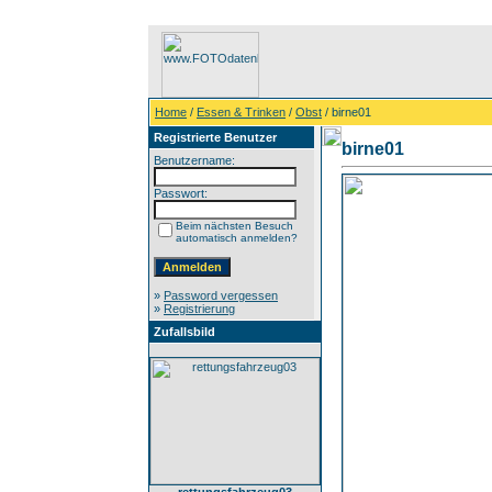
Home
/
Essen & Trinken
/
Obst
/ birne01
Registrierte Benutzer
birne01
Benutzername:
Passwort:
Beim nächsten Besuch
automatisch anmelden?
»
Password vergessen
»
Registrierung
Zufallsbild