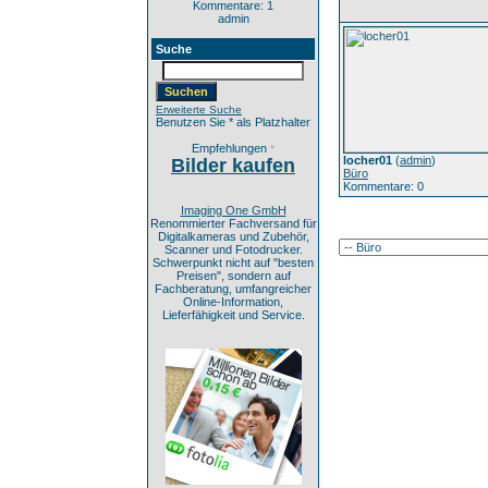
Kommentare: 1
admin
Suche
Erweiterte Suche
Benutzen Sie * als Platzhalter
Empfehlungen
*
locher01
(
admin
)
Bilder kaufen
Büro
Kommentare: 0
Imaging One GmbH
Renommierter Fachversand für
Digitalkameras und Zubehör,
Scanner und Fotodrucker.
Schwerpunkt nicht auf "besten
Preisen", sondern auf
Fachberatung, umfangreicher
Online-Information,
Lieferfähigkeit und Service.