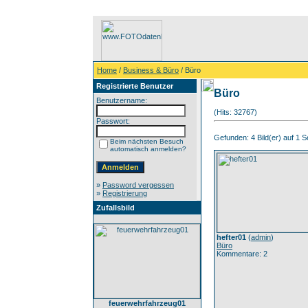
Home
/
Business & Büro
/ Büro
Registrierte Benutzer
Büro
Benutzername:
(Hits: 32767)
Passwort:
Gefunden: 4 Bild(er) auf 1 Se
Beim nächsten Besuch
automatisch anmelden?
»
Password vergessen
»
Registrierung
Zufallsbild
hefter01
(
admin
)
Büro
Kommentare: 2
feuerwehrfahrzeug01