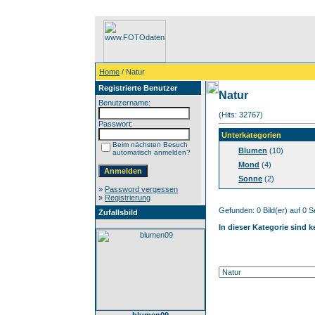
Home
/ Natur
Registrierte Benutzer
Natur
Benutzername:
(Hits: 32767)
Passwort:
Unterkategorien
Beim nächsten Besuch
Blumen
(10)
automatisch anmelden?
Mond
(4)
Sonne
(2)
»
Password vergessen
»
Registrierung
Gefunden: 0 Bild(er) auf 0 Se
Zufallsbild
In dieser Kategorie sind 