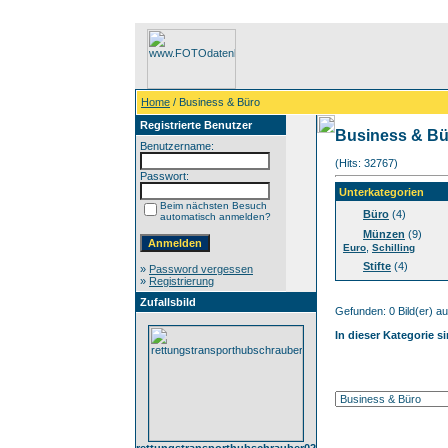
Home
/ Business & Büro
Registrierte Benutzer
Business & Bü
Benutzername:
(Hits: 32767)
Passwort:
Unterkategorien
Beim nächsten Besuch
Büro
(4)
automatisch anmelden?
Münzen
(9)
,
Euro
Schilling
Stifte
(4)
»
Password vergessen
»
Registrierung
Zufallsbild
Gefunden: 0 Bild(er) auf
In dieser Kategorie s