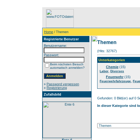
Home
/ Themen
Registrierte Benutzer
Themen
Benutzername:
(Hits: 32767)
Passwort:
Unterkategorien
Beim nächsten Besuch
Chemie
(15)
automatisch anmelden?
,
Labor
Diverses
Feuerwehr
(15)
,
Feuerwehrfahrzeuge
Feue
»
Password vergessen
»
Registrierung
Zufallsbild
Gefunden: 0 Bild(er) auf 0 Se
In dieser Kategorie sind 