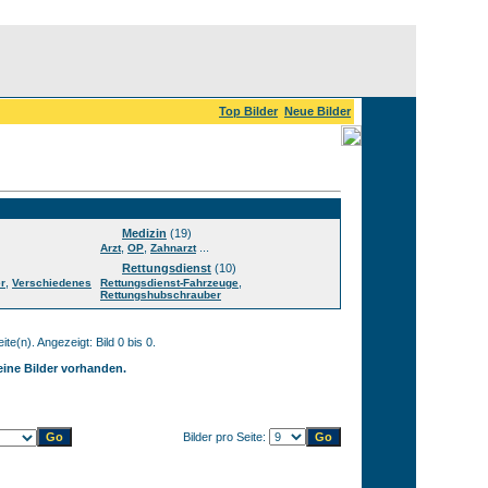
Top Bilder
Neue Bilder
Medizin
(19)
,
,
...
Arzt
OP
Zahnarzt
Rettungsdienst
(10)
,
,
r
Verschiedenes
Rettungsdienst-Fahrzeuge
Rettungshubschrauber
ite(n). Angezeigt: Bild 0 bis 0.
keine Bilder vorhanden.
Bilder pro Seite: