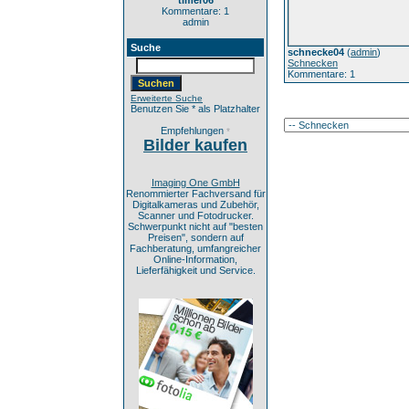
timer06
Kommentare: 1
admin
Suche
schnecke04
(
admin
)
Schnecken
Kommentare: 1
Erweiterte Suche
Benutzen Sie * als Platzhalter
Empfehlungen
*
Bilder kaufen
Imaging One GmbH
Renommierter Fachversand für
Digitalkameras und Zubehör,
Scanner und Fotodrucker.
Schwerpunkt nicht auf "besten
Preisen", sondern auf
Fachberatung, umfangreicher
Online-Information,
Lieferfähigkeit und Service.