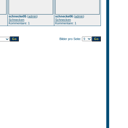
schnecke05
(
admin
)
schnecke06
(
admin
)
Schnecken
Schnecken
Kommentare: 1
Kommentare: 1
Bilder pro Seite: