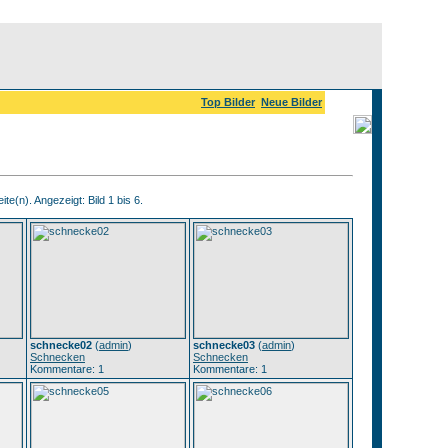
Top Bilder
Neue Bilder
ite(n). Angezeigt: Bild 1 bis 6.
schnecke02
(
admin
)
schnecke03
(
admin
)
Schnecken
Schnecken
Kommentare: 1
Kommentare: 1