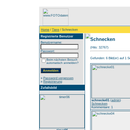
Home
/
Tiere
/ Schnecken
Registrierte Benutzer
Schnecken
Benutzername:
(Hits: 32767)
Passwort:
Gefunden: 6 Bild(er) auf 1 Se
Beim nächsten Besuch
automatisch anmelden?
»
Password vergessen
»
Registrierung
Zufallsbild
schnecke01
(
admin
)
Schnecken
Kommentare: 1