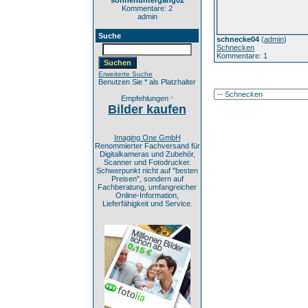
sonnenuntergang02
Kommentare: 2
admin
Suche
schnecke04
(
admin
)
Schnecken
Kommentare: 1
Erweiterte Suche
Benutzen Sie * als Platzhalter
Empfehlungen
*
Bilder kaufen
Imaging One GmbH
Renommierter Fachversand für
Digitalkameras und Zubehör,
Scanner und Fotodrucker.
Schwerpunkt nicht auf "besten
Preisen", sondern auf
Fachberatung, umfangreicher
Online-Information,
Lieferfähigkeit und Service.