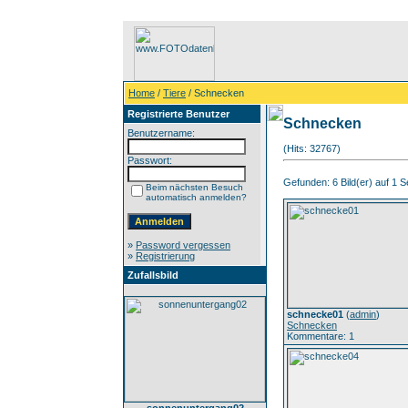
Home
/
Tiere
/ Schnecken
Registrierte Benutzer
Schnecken
Benutzername:
(Hits: 32767)
Passwort:
Gefunden: 6 Bild(er) auf 1 Se
Beim nächsten Besuch
automatisch anmelden?
»
Password vergessen
»
Registrierung
Zufallsbild
schnecke01
(
admin
)
Schnecken
Kommentare: 1