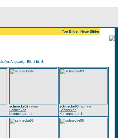
Top Bilder
Neue Bilder
ite(n). Angezeigt: Bild 1 bis 6.
schnecke02
(
admin
)
schnecke03
(
admin
)
Schnecken
Schnecken
Kommentare: 1
Kommentare: 1