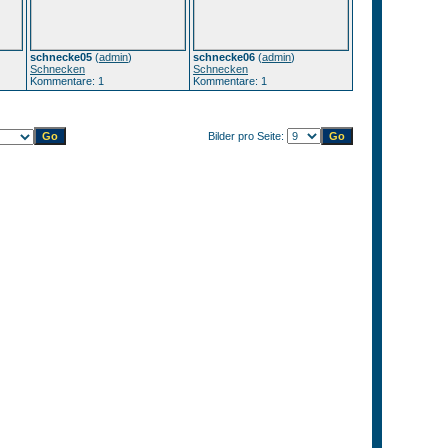
schnecke05
(
admin
)
schnecke06
(
admin
)
Schnecken
Schnecken
Kommentare: 1
Kommentare: 1
Bilder pro Seite: