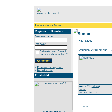
Home
/
Natur
/ Sonne
Registrierte Benutzer
Sonne
Benutzername:
(Hits: 32767)
Passwort:
Gefunden: 2 Bild(er) auf 1 Se
Beim nächsten Besuch
automatisch anmelden?
»
Password vergessen
»
Registrierung
Zufallsbild
sonne01
(
admin
)
Sonne
Kommentare: 2