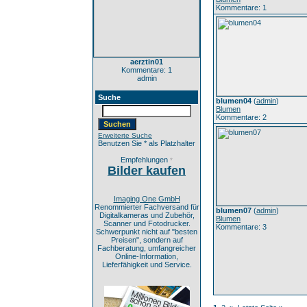
Kommentare: 1
aerztin01
Kommentare: 1
admin
Suche
blumen04
(
admin
)
Blumen
Kommentare: 2
Erweiterte Suche
Benutzen Sie * als Platzhalter
Empfehlungen
*
Bilder kaufen
Imaging One GmbH
Renommierter Fachversand für
blumen07
(
admin
)
Digitalkameras und Zubehör,
Blumen
Scanner und Fotodrucker.
Kommentare: 3
Schwerpunkt nicht auf "besten
Preisen", sondern auf
Fachberatung, umfangreicher
Online-Information,
Lieferfähigkeit und Service.