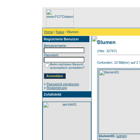
Home
/
Natur
/ Blumen
Registrierte Benutzer
Blumen
Benutzername:
(Hits: 32767)
Passwort:
Gefunden: 10 Bild(er) auf 2 S
Beim nächsten Besuch
automatisch anmelden?
»
Password vergessen
»
Registrierung
Zufallsbild
blumen01
(
admin
)
Blumen