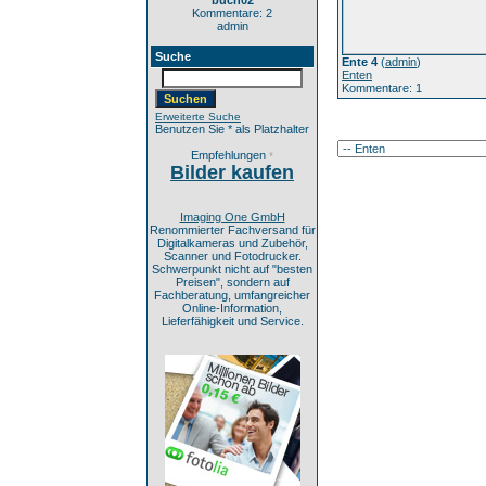
buch02
Kommentare: 2
admin
Suche
Ente 4
(
admin
)
Enten
Kommentare: 1
Erweiterte Suche
Benutzen Sie * als Platzhalter
Empfehlungen
*
Bilder kaufen
Imaging One GmbH
Renommierter Fachversand für
Digitalkameras und Zubehör,
Scanner und Fotodrucker.
Schwerpunkt nicht auf "besten
Preisen", sondern auf
Fachberatung, umfangreicher
Online-Information,
Lieferfähigkeit und Service.