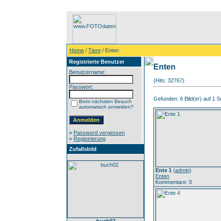
Home
/
Tiere
/ Enten
Registrierte Benutzer
Enten
Benutzername:
(Hits: 32767)
Passwort:
Gefunden: 6 Bild(er) auf 1 Se
Beim nächsten Besuch
automatisch anmelden?
»
Password vergessen
»
Registrierung
Zufallsbild
Ente 1
(
admin
)
Enten
Kommentare: 0