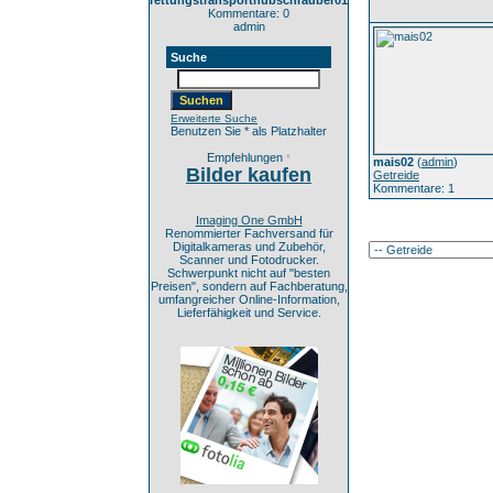
rettungstransporthubschrauber01
Kommentare: 0
admin
Suche
Erweiterte Suche
Benutzen Sie * als Platzhalter
Empfehlungen
*
mais02
(
admin
)
Bilder kaufen
Getreide
Kommentare: 1
Imaging One GmbH
Renommierter Fachversand für
Digitalkameras und Zubehör,
Scanner und Fotodrucker.
Schwerpunkt nicht auf "besten
Preisen", sondern auf Fachberatung,
umfangreicher Online-Information,
Lieferfähigkeit und Service.