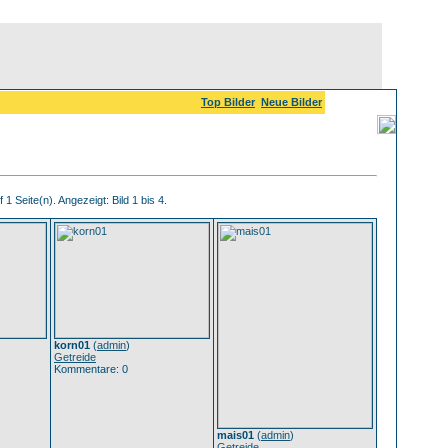
Top Bilder
Neue Bilder
 1 Seite(n). Angezeigt: Bild 1 bis 4.
korn01
(
admin
)
Getreide
Kommentare: 0
mais01
(
admin
)
Getreide