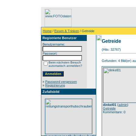
Home
/
Essen & Trinken
/ Getreide
Registrierte Benutzer
Getreide
Benutzername:
(Hits: 32767)
Passwort:
Gefunden: 4 Bild(er) auf
Beim nächsten Besuch
automatisch anmelden?
»
Password vergessen
»
Registrierung
Zufallsbild
dinkel01
(
admin
)
Getreide
Kommentare: 0