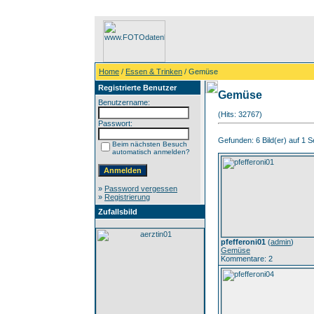
Home
/
Essen & Trinken
/ Gemüse
Registrierte Benutzer
Gemüse
Benutzername:
(Hits: 32767)
Passwort:
Gefunden: 6 Bild(er) auf 1 Se
Beim nächsten Besuch
automatisch anmelden?
»
Password vergessen
»
Registrierung
Zufallsbild
pfefferoni01
(
admin
)
Gemüse
Kommentare: 2