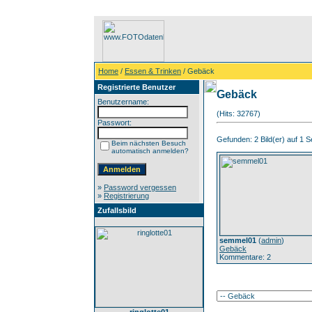
Home
/
Essen & Trinken
/ Gebäck
Registrierte Benutzer
Gebäck
Benutzername:
(Hits: 32767)
Passwort:
Gefunden: 2 Bild(er) auf 1 Se
Beim nächsten Besuch
automatisch anmelden?
»
Password vergessen
»
Registrierung
Zufallsbild
semmel01
(
admin
)
Gebäck
Kommentare: 2