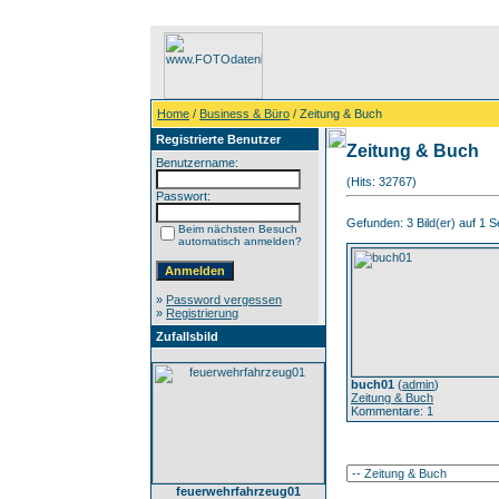
Home
/
Business & Büro
/ Zeitung & Buch
Registrierte Benutzer
Zeitung & Buch
Benutzername:
(Hits: 32767)
Passwort:
Gefunden: 3 Bild(er) auf 1 Se
Beim nächsten Besuch
automatisch anmelden?
»
Password vergessen
»
Registrierung
Zufallsbild
buch01
(
admin
)
Zeitung & Buch
Kommentare: 1
feuerwehrfahrzeug01