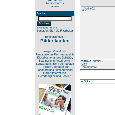
blumen09
Kommentare: 2
admin
Suche
Erweiterte Suche
Benutzen Sie * als Platzhalter
Empfehlungen
*
Bilder kaufen
Imaging One GmbH
Renommierter Fachversand für
Digitalkameras und Zubehör,
Scanner und Fotodrucker.
stifte02
(
admin
)
Schwerpunkt nicht auf "besten
Stifte
Preisen", sondern auf
Kommentare: 1
Fachberatung, umfangreicher
Online-Information,
Lieferfähigkeit und Service.