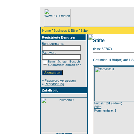
Home
/
Business & Büro
/ Stifte
Registrierte Benutzer
Stifte
Benutzername:
(Hits: 32767)
Passwort:
Gefunden: 4 Bild(er) auf 1 Se
Beim nächsten Besuch
automatisch anmelden?
»
Password vergessen
»
Registrierung
Zufallsbild
farbstift01
(
admin
)
Stifte
Kommentare: 1