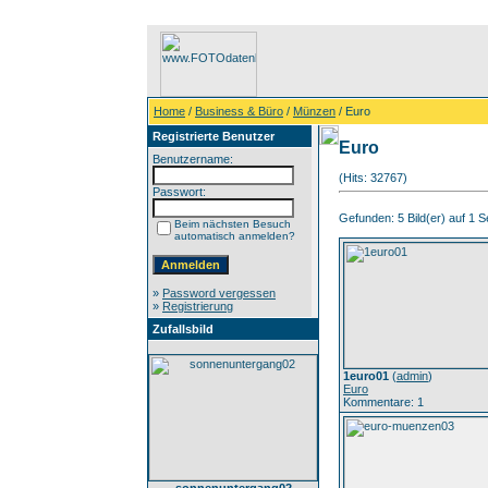
Home
/
Business & Büro
/
Münzen
/ Euro
Registrierte Benutzer
Euro
Benutzername:
(Hits: 32767)
Passwort:
Gefunden: 5 Bild(er) auf 1 Se
Beim nächsten Besuch
automatisch anmelden?
»
Password vergessen
»
Registrierung
Zufallsbild
1euro01
(
admin
)
Euro
Kommentare: 1