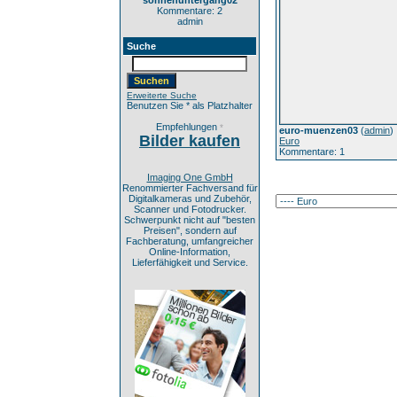
sonnenuntergang02
Kommentare: 2
admin
Suche
Erweiterte Suche
Benutzen Sie * als Platzhalter
Empfehlungen
*
euro-muenzen03
(
admin
)
Bilder kaufen
Euro
Kommentare: 1
Imaging One GmbH
Renommierter Fachversand für
Digitalkameras und Zubehör,
Scanner und Fotodrucker.
Schwerpunkt nicht auf "besten
Preisen", sondern auf
Fachberatung, umfangreicher
Online-Information,
Lieferfähigkeit und Service.