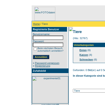
Home
/ Tiere
Registrierte Benutzer
Tiere
Benutzername:
(Hits: 32767)
Passwort:
Unterkategorien
Beim nächsten Besuch
Enten
(6)
automatisch anmelden?
Katzen
(4)
Schnecken
(6)
»
Password vergessen
»
Registrierung
Gefunden: 0 Bild(er) auf 0 Se
Zufallsbild
In dieser Kategorie sind 